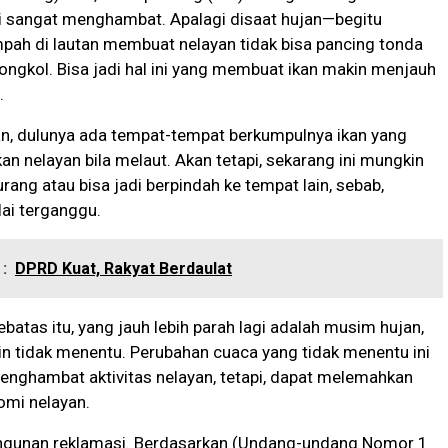
i sangat menghambat. Apalagi disaat hujan—begitu
pah di lautan membuat nelayan tidak bisa pancing tonda
tongkol. Bisa jadi hal ini yang membuat ikan makin menjauh
.
n, dulunya ada tempat-tempat berkumpulnya ikan yang
kan nelayan bila melaut. Akan tetapi, sekarang ini mungkin
rang atau bisa jadi berpindah ke tempat lain, sebab,
ai terganggu.
:
DPRD Kuat, Rakyat Berdaulat
ebatas itu, yang jauh lebih parah lagi adalah musim hujan,
n tidak menentu. Perubahan cuaca yang tidak menentu ini
enghambat aktivitas nelayan, tetapi, dapat melemahkan
omi nelayan.
gunan reklamasi. Berdasarkan (Undang-undang Nomor 1