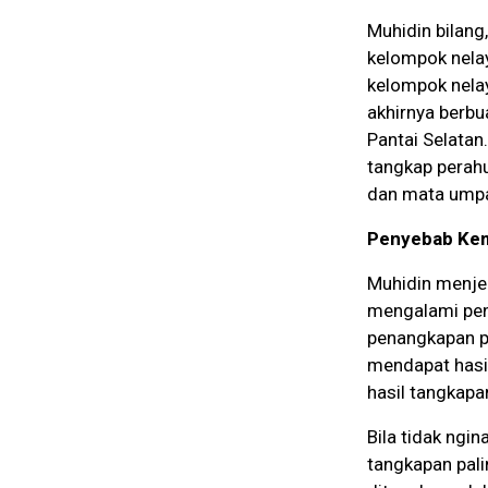
Muhidin bilang
kelompok nela
kelompok nelay
akhirnya berbu
Pantai Selatan
tangkap perahu
dan mata umpan
Penyebab Kem
Muhidin menje
mengalami pen
penangkapan pu
mendapat hasi
hasil tangkap
Bila tidak ngi
tangkapan pali