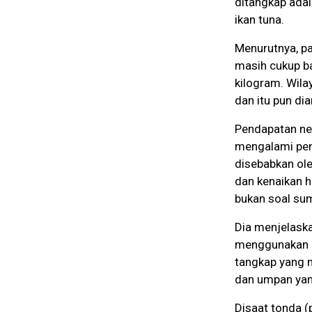
ditangkap adal
ikan tuna.
Menurutnya, p
masih cukup ba
kilogram. Wila
dan itu pun di
Pendapatan nel
mengalami penu
disebabkan ole
dan kenaikan h
bukan soal sum
Dia menjelaska
menggunakan al
tangkap yang m
dan umpan yang
Disaat tonda (