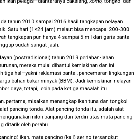
ah ikan pelagis—diantaranya cakalang,
komo,
tongkol dan
ada tahun 2010 sampai 2016 hasil tangkapan nelayan
ik. Satu hari (1×24 jam) melaut bisa mencapai 200-300
yah tangkapan pun hanya 4 sampai 5 mil dari garis pantai
anggap sudah sangat jauh.
ayan (postradisional) tahun 2019 perlahan-lahan
runan, mereka mulai dihantui kemiskinan dan ini
h tiga hal—yakni reklamasi pantai, pencemaran lingkungan
arga bahan bakar minyak (BBM). Jadi kemiskinan nelayan
ber daya, tetapi, lebih pada ketiga masalah itu.
n, pertama, misalkan menangkap ikan tuna dan tongkol
at pancing tonda. Alat pancing tonda itu, adalah alat
enggunakan nilon panjang dan terdiri atas mata pancing
 ditarik oleh perahu.
pancing) ikan, mata pancing (kail) sering tersangkut