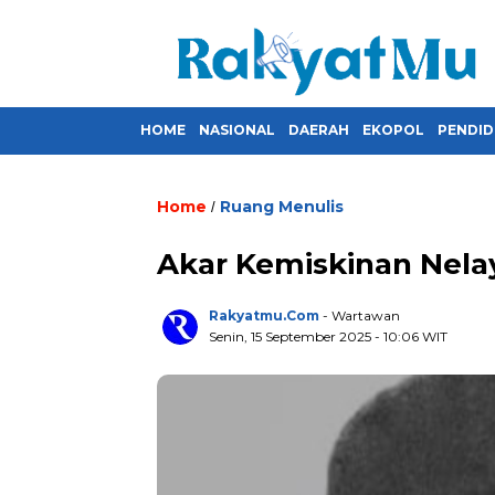
HOME
NASIONAL
DAERAH
EKOPOL
PENDID
Home
Ruang Menulis
/
Akar Kemiskinan Nelay
Rakyatmu.com
- Wartawan
Senin, 15 September 2025
- 10:06 WIT