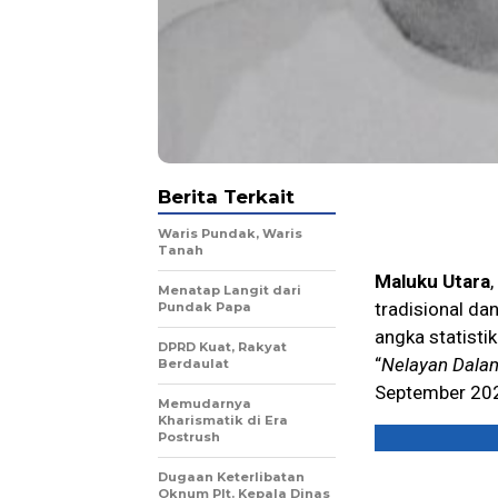
Berita Terkait
Waris Pundak, Waris
Tanah
Maluku Utara
Menatap Langit dari
tradisional da
Pundak Papa
angka statisti
DPRD Kuat, Rakyat
“
Nelayan Dalam
Berdaulat
September 202
Memudarnya
Kharismatik di Era
Postrush
Dugaan Keterlibatan
Oknum Plt. Kepala Dinas