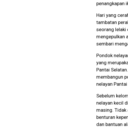
penangkapan i
Hari yang cerah
tambatan perah
seorang lelaki
mengepulkan a
sembari meng
Pondok nelayan
yang merupaka
Pantai Selatan
membangun pon
nelayan Pantai
Sebelum kelomp
nelayan kecil 
masing. Tidak a
benturan kepen
dan bantuan ala