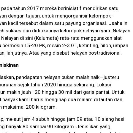
, pada tahun 2017 mereka berinisiatif mendirikan satu
yan dengan tujuan, untuk mengorganisir kelompok-
an kecil tersebut dalam satu payung organisasi. Usaha ini
ah sukses dan didirikannya kelompok nelayan yaitu Nelayan
. Nelayan di sini (Kalumata) rata-rata menggunakan alat
 bermesin 15-20 PK, mesin 2-3 GT, ketinting, nilon, umpan
, lanjutnya. Atau yang disebut nelayan postradisional.
iskinan
laskan, pendapatan nelayan bukan malah naik—justeru
urunan sejak tahun 2020 hingga sekarang. Lokasi
n makin jauh—20 hingga 30 mil dari garis pantai. Untuk
l banyak kami harus menginap dua malam di lautan dan
an maksimal 200 kilogram.
nap, melaut jam 4 subuh hingga jam 09 atau 10 siang hasil
ng banyak 80 sampai 90 kilogram. Jenis ikan yang