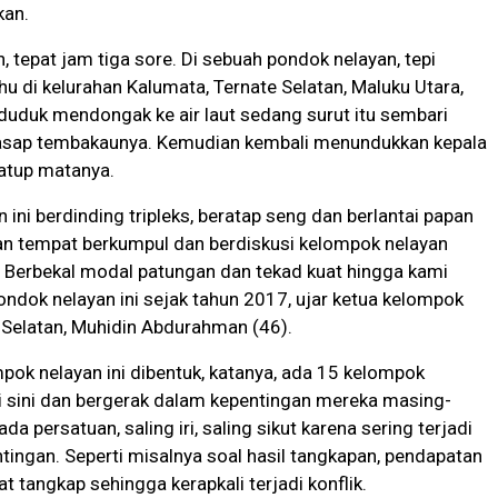
kan.
, tepat jam tiga sore. Di sebuah pondok nelayan, tepi
u di kelurahan Kalumata, Ternate Selatan, Maluku Utara,
 duduk mendongak ke air laut sedang surut itu sembari
sap tembakaunya. Kemudian kembali menundukkan kepala
atup matanya.
 ini berdinding tripleks, beratap seng dan berlantai papan
n tempat berkumpul dan berdiskusi kelompok nelayan
. Berbekal modal patungan dan tekad kuat hingga kami
dok nelayan ini sejak tahun 2017, ujar ketua kelompok
 Selatan, Muhidin Abdurahman (46).
ok nelayan ini dibentuk, katanya, ada 15 kelompok
di sini dan bergerak dalam kepentingan mereka masing-
da persatuan, saling iri, saling sikut karena sering terjadi
tingan. Seperti misalnya soal hasil tangkapan, pendapatan
t tangkap sehingga kerapkali terjadi konflik.