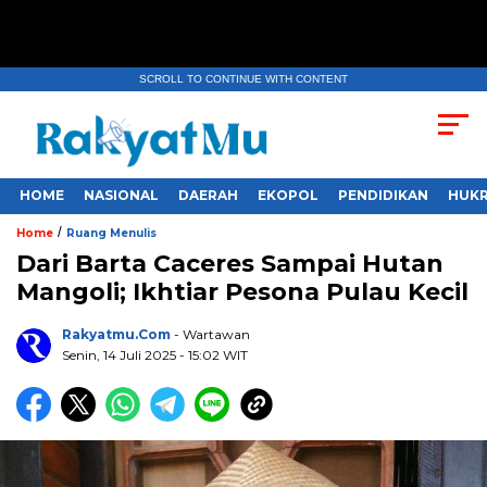
SCROLL TO CONTINUE WITH CONTENT
HOME
NASIONAL
DAERAH
EKOPOL
PENDIDIKAN
HUKR
/
Home
Ruang Menulis
Dari Barta Caceres Sampai Hutan
Mangoli; Ikhtiar Pesona Pulau Kecil
Rakyatmu.com
- Wartawan
Senin, 14 Juli 2025
- 15:02 WIT