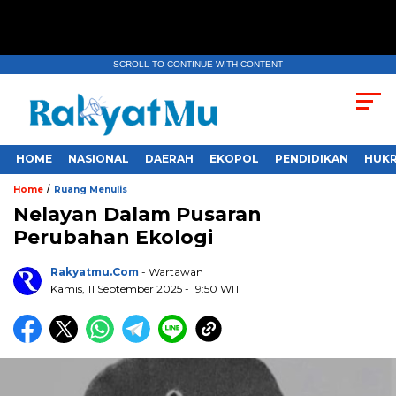
SCROLL TO CONTINUE WITH CONTENT
HOME
NASIONAL
DAERAH
EKOPOL
PENDIDIKAN
HUKR
/
Home
Ruang Menulis
Nelayan Dalam Pusaran
Perubahan Ekologi
Rakyatmu.com
- Wartawan
Kamis, 11 September 2025
- 19:50 WIT