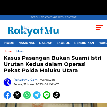
SCROLL TO CONTINUE WITH CONTENT
HOME
NASIONAL
DAERAH
EKOPOL
PENDIDIKAN
HUKR
/
Home
Hukrim
Kasus Pasangan Bukan Suami Istri
Urutan Kedua dalam Operasi
Pekat Polda Maluku Utara
Rakyatmu.com
- Wartawan
Selasa, 21 Maret 2023
- 14:06 WIT