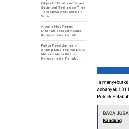
Objektif Jatuhkan Vonis
Setimpal Terhadap Tiga
Terdakwa Korupsi BTT
Sula
Aliong Mus Resmi
Ditahan Terkait Kasus
Korupsi Isda Taliabu
Fakta Persidangan:
Aliong Mus Terima Rp7,5
Miliar dalam Kasus
Korupsi Isda Taliabu
Ia menyebutkan
sebanyak 131 L
Polsek Pelabu
BACA JUGA 
Kandung