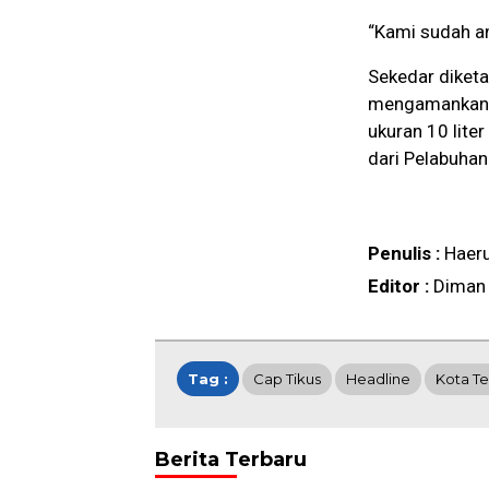
“Kami sudah am
Sekedar diketa
mengamankan Mi
ukuran 10 liter
dari Pelabuhan
Penulis :
Haer
Editor :
Diman
Tag :
Cap Tikus
Headline
Kota Te
Berita Terbaru