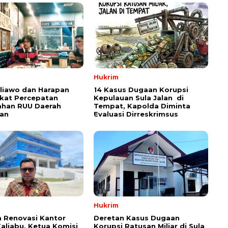
Hukrim
aliawo dan Harapan
14 Kasus Dugaan Korupsi
kat Percepatan
Kepulauan Sula Jalan di
han RUU Daerah
Tempat, Kapolda Diminta
an
Evaluasi Dirreskrimsus
Hukrim
 Renovasi Kantor
Deretan Kasus Dugaan
Taliabu, Ketua Komisi
Korupsi Ratusan Miliar di Sula