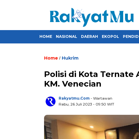
HOME
NASIONAL
DAERAH
EKOPOL
PENDID
Home
Hukrim
/
Polisi di Kota Ternat
KM. Venecian
Rakyatmu.com
- Wartawan
Rabu, 26 Juli 2023
- 09:50 WIT