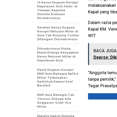
14 Kasus Dugaan Korupsi
melaksanakan r
Kepulauan Sula Jalan di
Tempat, Kapolda
Kapal yang tib
Diminta Evaluasi
Dirreskrimsus
Dalam razia pe
Deretan Kasus Dugaan
Kapal KM. Vene
Korupsi Ratusan Miliar di
WIT.
Sula Tak Kunjung Tuntas
Ditangani Ditreskrimsus
Ditreskrimsus Polda
BACA JUGA 
Malut Diduga Senyapkan
Kasus Ratusan Miliar di
Deprov: Dik
Kepulauan Sula
Panik Dugaan Korupsi
“Anggota temu
KMP Sula Bahagia Rp10,4
Miliar Terbongkar,
tanpa pemilik,
Kadishub Kepsul Asal
Tegar Prasety
Berdalil
KMP Sula Bahagia Tak
Terurus, Diduga ada
Anggaran ‘Goib’ 10,4
Miliar
Majelis Hakim Diminta