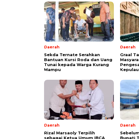
Daerah
Daerah
Sekda Ternate Serahkan
Graal T
Bantuan Kursi Roda dan Uang
Masyara
Tunai kepada Warga Kurang
Pengesa
Mampu
Kepulau
Daerah
Daerah
Rizal Marsaoly Terpilih
Sebelum
sebagai Ketua Umum IBCA
Bupati 