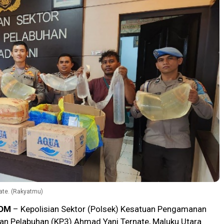
ate. (Rakyatmu)
OM
– Kepolisian Sektor (Polsek) Kesatuan Pengamanan
n Pelabuhan (KP3) Ahmad Yani Ternate, Maluku Utara