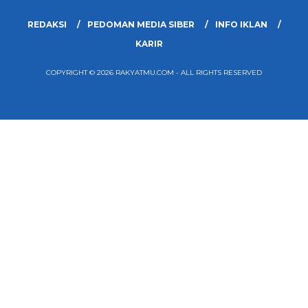
REDAKSI
PEDOMAN MEDIA SIBER
INFO IKLAN
KARIR
COPYRIGHT © 2026 RAKYATMU.COM - ALL RIGHTS RESERVED