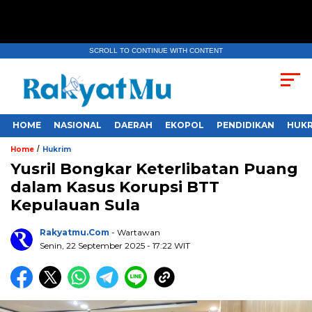
SCROLL TO CONTINUE WITH CONTENT
HOME
NASIONAL
DAERAH
EKOPOL
PENDIDIKAN
HUKR
/
Home
Hukrim
Yusril Bongkar Keterlibatan Puang
dalam Kasus Korupsi BTT
Kepulauan Sula
Rakyatmu.com
- Wartawan
Senin, 22 September 2025
- 17:22 WIT