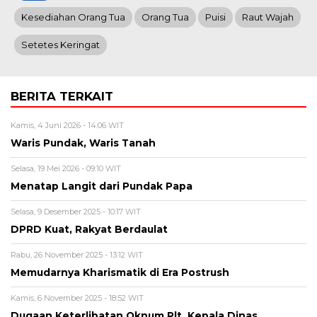
Kesediahan Orang Tua
Orang Tua
Puisi
Raut Wajah
Setetes Keringat
BERITA TERKAIT
Kamis, 4 Juni 2026 - 14:06 WIT
Waris Pundak, Waris Tanah
Selasa, 19 Mei 2026 - 09:10 WIT
Menatap Langit dari Pundak Papa
Selasa, 9 Desember 2025 - 10:17 WIT
DPRD Kuat, Rakyat Berdaulat
Rabu, 26 November 2025 - 13:12 WIT
Memudarnya Kharismatik di Era Postrush
Kamis, 6 November 2025 - 18:52 WIT
Dugaan Keterlibatan Oknum Plt. Kepala Dinas