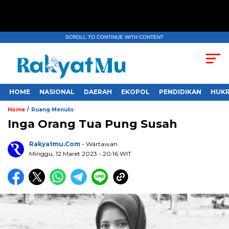
SCROLL TO CONTINUE WITH CONTENT
HOME
NASIONAL
DAERAH
EKOPOL
PENDIDIKAN
HUKR
/
Home
Ruang Menulis
Inga Orang Tua Pung Susah
Rakyatmu.com
- Wartawan
Minggu, 12 Maret 2023
- 20:16 WIT