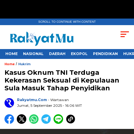
SCROLL TO CONTINUE WITH CONTENT
HOME
NASIONAL
DAERAH
EKOPOL
PENDIDIKAN
HUKR
/
Home
Hukrim
Kasus Oknum TNI Terduga
Kekerasan Seksual di Kepulauan
Sula Masuk Tahap Penyidikan
Rakyatmu.com
- Wartawan
Jumat, 5 September 2025
- 16:06 WIT