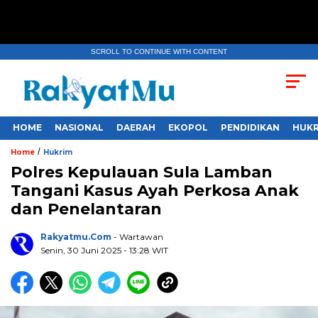
SCROLL TO CONTINUE WITH CONTENT
HOME
NASIONAL
DAERAH
EKOPOL
PENDIDIKAN
HUKR
/
Home
Hukrim
Polres Kepulauan Sula Lamban
Tangani Kasus Ayah Perkosa Anak
dan Penelantaran
Rakyatmu.com
- Wartawan
Senin, 30 Juni 2025
- 13:28 WIT