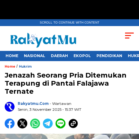
SCROLL TO CONTINUE WITH CONTENT
HOME
NASIONAL
DAERAH
EKOPOL
PENDIDIKAN
HUKR
/
Home
Hukrim
Jenazah Seorang Pria Ditemukan
Terapung di Pantai Falajawa
Ternate
Rakyatmu.com
- Wartawan
Senin, 3 November 2025
- 15:37 WIT