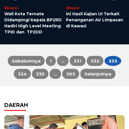
Ekopol
Ekopol
Wali Kota Ternate
Ini Hasil Kajian UI Terkait
Didampingi Kepala BP2RD
Penanganan Air Limpasan
Hadiri High Level Meeting
di Kawasi
TPID dan TP2DD
Sebelumnya
1
…
331
332
333
Paginasi
334
335
…
363
Selanjutnya
pos
DAERAH