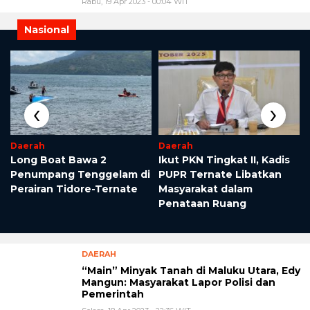
Rabu, 19 Apr 2023 - 00:04 WIT
Nasional
‹
›
Daerah
Daerah
Long Boat Bawa 2
Ikut PKN Tingkat II, Kadis
Penumpang Tenggelam di
PUPR Ternate Libatkan
Perairan Tidore-Ternate
Masyarakat dalam
Penataan Ruang
DAERAH
“Main” Minyak Tanah di Maluku Utara, Edy
Mangun: Masyarakat Lapor Polisi dan
Pemerintah