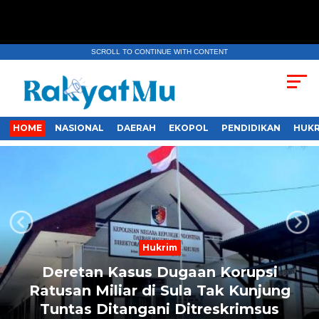
SCROLL TO CONTINUE WITH CONTENT
HOME
NASIONAL
DAERAH
EKOPOL
PENDIDIKAN
HUKR
Next
Previous
Hukrim
Ditreskrimsus Polda Malut Diduga
Senyapkan Kasus Ratusan Miliar di
Kepulauan Sula